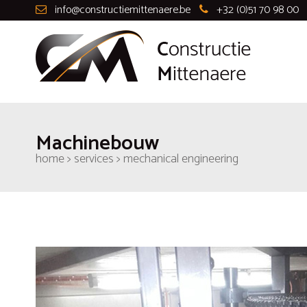
info@constructiemittenaere.be
-
+32 (0)51 70 98 00
Machinebouw
home > services > mechanical engineering