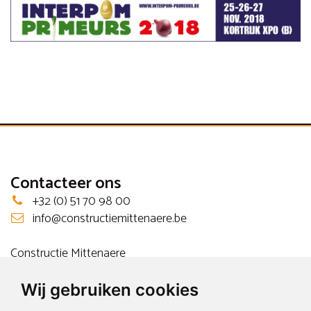
Contacteer ons
+32 (0) 51 70 98 00
info@constructiemittenaere.be
Constructie Mittenaere
Ter Eike 7
8840 Staden
Wij gebruiken cookies